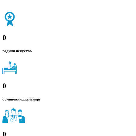
0
години искуство
0
болнички одделенија
0