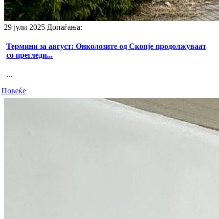
29 јули 2025
Допаѓања:
Термини за август: Онколозите од Скопје продолжуваат
со прегледи...
...
Повеќе