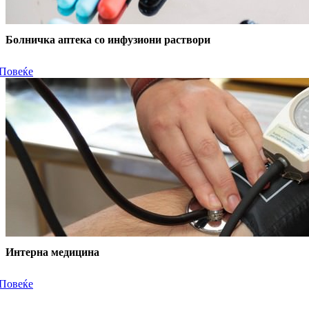
Болничка аптека со инфузиони раствори
Повеќе
Интерна медицина
Повеќе