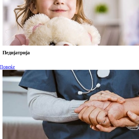
Педијатрија
Повеќе