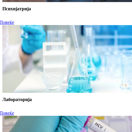
Психијатрија
Повеќе
Лабораторија
Повеќе