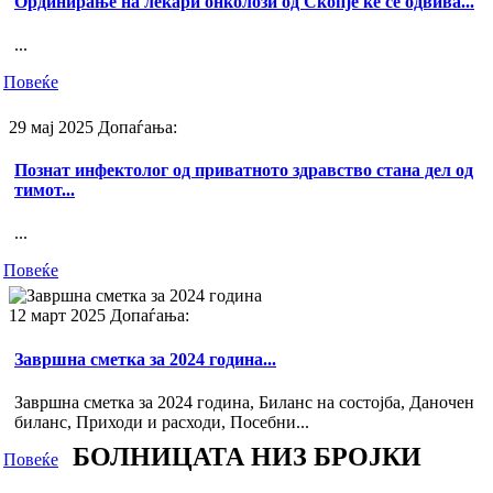
Ординирање на лекари онколози од Скопје ќе се одвива...
...
Повеќе
29 мај 2025
Допаѓања:
Познат инфектолог од приватното здравство стана дел од
тимот...
...
Повеќе
12 март 2025
Допаѓања:
Завршна сметка за 2024 година...
Завршна сметка за 2024 година, Биланс на состојба, Даночен
биланс, Приходи и расходи, Посебни...
БОЛНИЦАТА
НИЗ БРОЈКИ
Повеќе