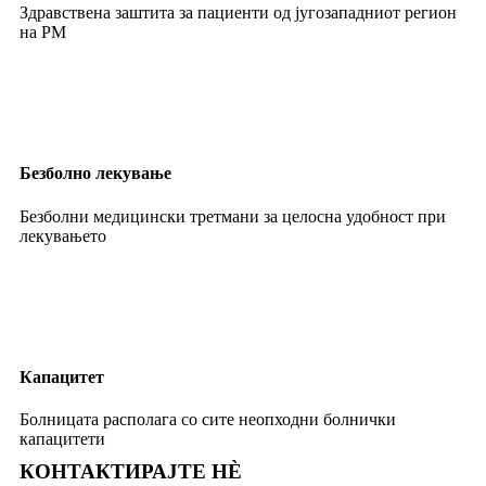
Здравствена заштита за пациенти од југозападниот регион
на РМ
Безболно лекување
Безболни медицински третмани за целосна удобност при
лекувањето
Капацитет
Болницата располага со сите неопходни болнички
капацитети
КОНТАКТИРАЈТЕ НЀ