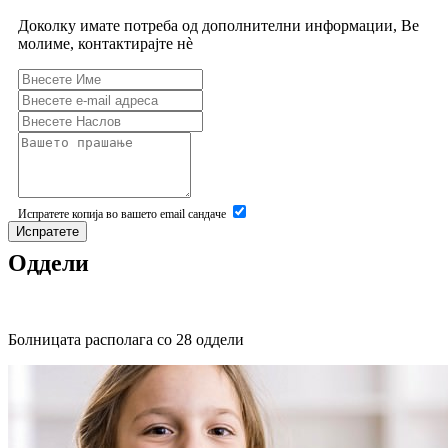
Доколку имате потреба од дополнителни информации, Ве
молиме, контактирајте нѐ
Испратете копија во вашето email сандаче
Испратете
Оддели
Болницата располага со 28 оддели