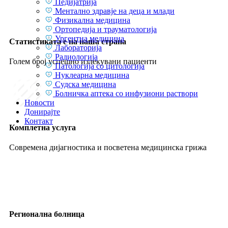
Педијатрија
Ментално здравје на деца и млади
Физикална медицина
Ортопедија и трауматологија
Ургентна медицина
Статистиката е на наша страна
Лабораторија
Радиологија
Голем број успешно излекувани пациенти
Патологија со цитологија
Нуклеарна медицина
Судска медицина
Болничка аптека со инфузиони раствори
Новости
Донирајте
Контакт
Комплетна услуга
Современа дијагностика и посветена медицинска грижа
Регионална болница