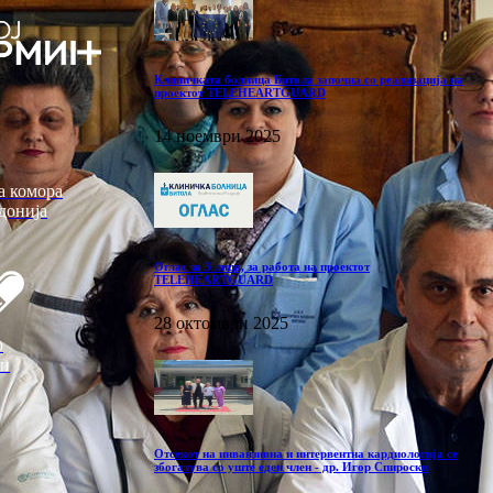
Клиничката болница Битола започна со реализација на
проектот TELEHEARTGUARD
14 ноември 2025
а комора
донија
Оглас за 3 лица, за работа на проектот
TELEHEARTGUARD
28 октомври 2025
р
ви
Отсекот на инванзивна и интервентна кардиологија се
збогатува со уште еден член - др. Игор Спироски