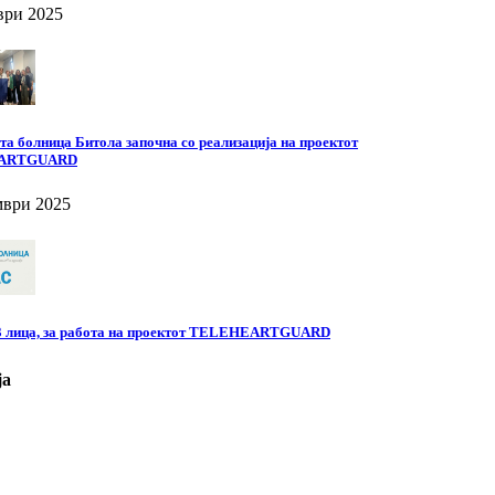
ври 2025
а болница Битола започна со реализација на проектот
ARTGUARD
мври 2025
 3 лица, за работа на проектот TELEHEARTGUARD
ја