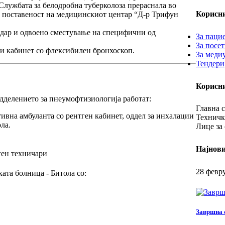
Службата за белодробна туберколоза прераснала во
Корисн
а поставеност на медицинскиот центар “Д-р Трифун
кадар и одвоено сместување на специфични од
За паци
За посе
и кабинет
со флексибилен бронхоскоп.
За меди
Тендери
Корисн
дделението за пнеумофтизиологија работат:
Главна с
ивна амбуланта со рентген кабинет, оддел за инхалации
Техничк
ла.
Лице за 
Најнови
ген техничари
28 февр
ата болница - Битола со:
Завршна 