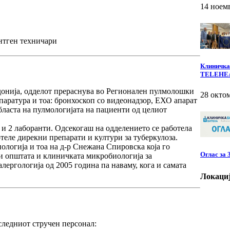
14 ноем
нтген техничари
Клиничкат
TELEHE
онија, одделот прераснува во
Регионален пулмолошки
28 окто
паратура и тоа: бронхоскоп со видеонадзор, ЕХО апарат
 областа на пулмологијата на пациенти од целиот
и 2 лаборанти. Одсекогаш на одделението се работела
теле дирекни препарати и култури за туберкулоза.
ологија и тоа на д-р Снежана Спировска која го
Оглас за
ти општата и клиничката микробиологија за
лергологија од 2005 година па наваму, кога и самата
Локаци
следниот стручен персонал: