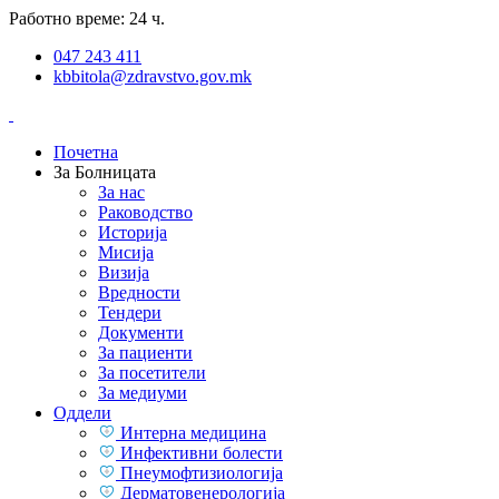
Работно време: 24 ч.
047 243 411
kbbitola@zdravstvo.gov.mk
Почетна
За Болницата
За нас
Раководство
Историја
Мисија
Визија
Вредности
Тендери
Документи
За пациенти
За посетители
За медиуми
Оддели
Интерна медицина
Инфективни болести
Пнеумофтизиологија
Дерматовенерологија