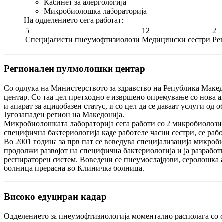
Кабинет за алергологија
Микробиолошка лабораторија
На одделението сега работат:
5
12
2
Специјалисти пнеумофтизиолози
Медицински сестри
Ре
Регионален пулмолошки центар
Со одлука на Министерството за здравство на Република Макед
центар.
Со таа цел претходно е извршено опремување со нова а
и апарат за ацидобазен статус, и со цел да се даваат услуги од
Југозападен регион на Македонија.
Микробиолошката лабораторија сега работи со 2 микробиолози 
специфична бактериологија каде работеле часни сестри, се рабо
Во 2001 година за прв пат се воведува специјализација микроби
продолжи развојот на специфична бактериологија и ја разрабо
респираторен систем. Воведени се пнеумослајдови, серолошка а
болница прерасна во Клиничка болница.
Високо едуциран кадар
Одделението за пнеумофтизиологија моментално располага со 