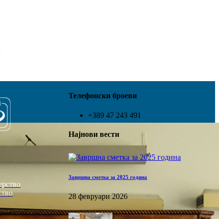
Телефонски броеви
+389 47 243 491
Најнови вести
Завршна сметка за 2025 година
ерство
ство
28 февруари 2026