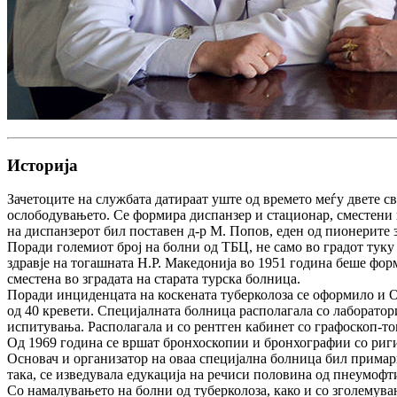
Историја
Зачетоците на службата датираат уште од времето меѓу двете с
ослободувањето. Се формира
диспанзер
и
стационар,
сместени 
на диспанзерот бил поставен д-р М. Попов, еден од пионерите з
Поради големиот број на болни од ТБЦ, не само во градот туку
здравје на тогашната Н.Р. Македонија во 1951 година беше фо
сместена во зградата на старата турска болница.
Поради инциденцата на коскената туберколоза се оформило и
О
од 40 кревети. Специјалната болница располагала со
лаборатор
испитувања. Располагала и со
рентген кабинет
со графоскоп-то
Од 1969 година се вршат бронхоскопии и бронхографии со риг
Основач и организатор на оваа специјална болница бил примар
така, се изведувала едукација на речиси половина од пнеумоф
Со намалувањето на болни од туберколоза, како и со зголемув