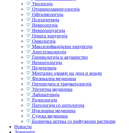
Урологија
Оториноларингологија
Офталмологија
Психијатрија
Неврологија
Неврохирургија
Општа хирургија
Онкологија
Максилофацијална хирургија
Анестезиологија
Гинекологија и акушерство
Неонатологија
Педијатрија
Ментално здравје на деца и млади
Физикална медицина
Ортопедија и трауматологија
Ургентна медицина
Лабораторија
Радиологија
Патологија со цитологија
Нуклеарна медицина
Судска медицина
Болничка аптека со инфузиони раствори
Новости
Донирајте