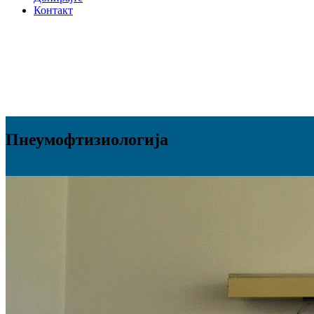
Контакт
Пнеумофтизиологија