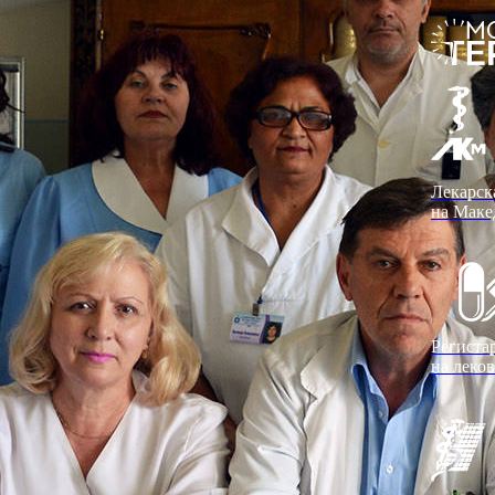
Лекарск
на Маке
Региста
на леко