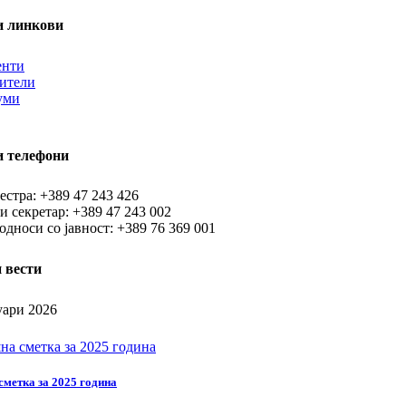
и линкови
енти
тители
уми
и телефони
естра: +389 47 243 426
и секретар: +389 47 243 002
односи со јавност: +389 76 369 001
 вести
уари 2026
сметка за 2025 година