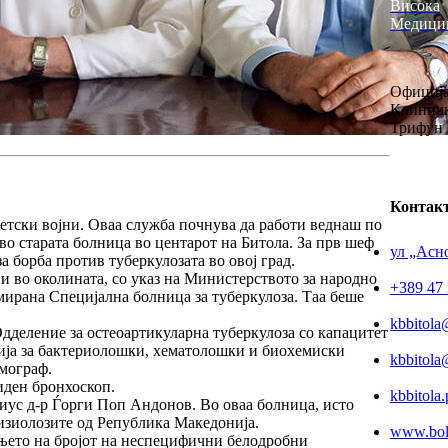
Висока
Медици
Официја
Клиничк
Трифун 
Контак
ветски војни. Оваа служба почнува да работи веднаш по
во старата болница во центарот на Битола. За прв шеф
ул „Асно
а борба против туберкулозата во овој град.
 и во околината, со указ на Министерството за народно
+389 47 
рмирана
Специјална болница за туберкулоза.
Таа беше
kbbitola
дделение за остеоартикуларна туберкулоза
со капацитет
ија
за бактериолошки, хематолошки и биохемиски
kbbitol
мограф.
иден бронхоскоп.
kbbitola
иус д-р Ѓорги Поп Андонов. Во оваа болница, исто
тизиолозите од Република Македонија.
www.boln
ањето на бројот на неспецифични белодробни