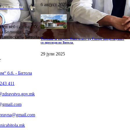
6 август 2025
нска Школа
лен веб сајт на ЈЗУ
а Болница „Др.
Пановски“ - Битола
Термини за август: Онколозите од Скопје продолжуваат
со прегледи во Битола
29 јули 2025
т
м“ б.б. - Битола
243 411
@zdravstvo.gov.mk
a@gmail.com
.pravna@gmail.com
icabitola.mk