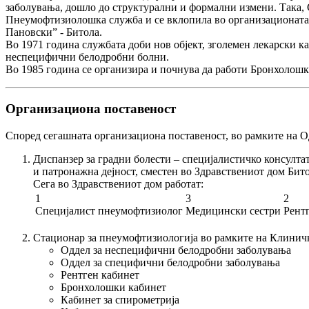
заболувања, дошло до структурални и формални измени. Така, 
Пнеумофтизиолошка служба
и се вклопила во организационат
Пановски” - Битола.
Во 1971 година службата доби нов објект, зголемен лекарски 
неспецифични белодробни болни.
Во 1985 година се организира и почнува да работи
Бронхолошк
Организациона поставеност
Според сегашната организациона поставеност, во рамките на О
Диспанзер за градни болести
– специјалистичко консултат
и патронажна дејност, сместен во Здравствениот дом Бито
Сега во Здравствениот дом работат:
1
3
2
Специјалист пнеумофтизиолог
Медицински сестри
Рент
Стационар за пнеумофтизиологија
во рамките на Клиничк
Оддел за неспецифични белодробни заболувања
Оддел за специфични белодробни заболувања
Рентген кабинет
Бронхолошки кабинет
Кабинет за спирометрија