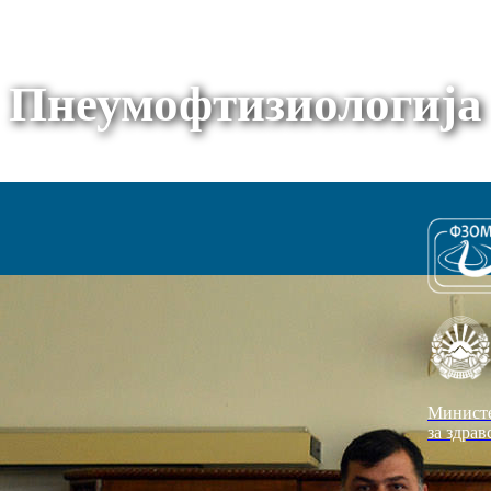
Пнеумофтизиологија
Минист
за здрав