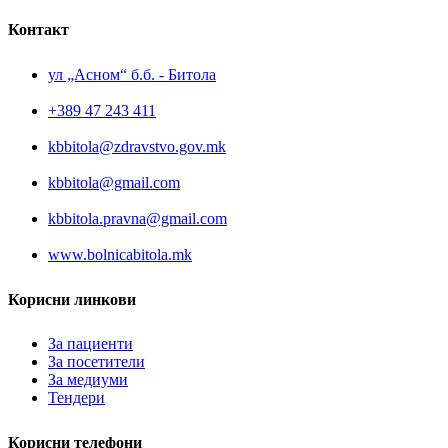
Контакт
ул „Асном“ б.б. - Битола
+389 47 243 411
kbbitola@zdravstvo.gov.mk
kbbitola@gmail.com
kbbitola.pravna@gmail.com
www.bolnicabitola.mk
Корисни линкови
За пациенти
За посетители
За медиуми
Тендери
Корисни телефони