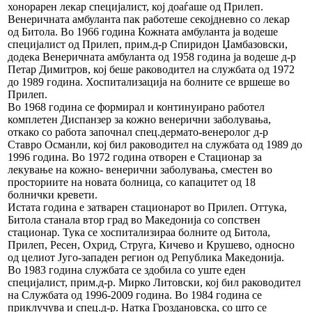
хонорарен лекар специјалист, кој доаѓаше од Прилеп.
Венеричната амбуланта
пак работеше секојдневно со лекар
од Битола. Во 1966 година Кожната амбуланта ја водеше
специјалист од Прилеп, прим.д-р Спиридон Џамбазовски,
додека Венеричната амбуланта од 1958 година ја водеше д-р
Петар Димитров, кој беше раководител на службата од 1972
до 1989 година. Хоспитализација на болните се вршеше во
Прилеп.
Во 1968 година се формирал и континуирано работел
комплетен
Диспанзер за кожно венерични заболувања,
откако со работа започнал спец.дермато-венеролог д-р
Ставро Османли, кој бил раководител на службата од 1989 до
1996 година. Во 1972 година отворен е
Стационар за
лекување на кожно- венерични заболувања,
сместен во
просториите на новата болница, со капацитет од 18
болнички кревети.
Истата година е затварен стационарот во Прилеп. Оттука,
Битола станала втор град во Македонија со сопствен
стационар. Тука се хоспитализираа болните од Битола,
Прилеп, Ресен, Охрид, Струга, Кичево и Крушево, односно
од целиот Југо-западен регион од Република Македонија.
Во 1983 година службата се здобила со уште еден
специјалист, прим.д-р. Мирко Литовски, кој бил раководител
на Службата од 1996-2009 година. Во 1984 година се
приклучува и спец.д-р. Натка Гроздановска, со што се