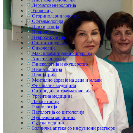
Дерматовенерологија
Урологија
Оториноларингологија
Офталмологија
Психијатрија
Неврологија
Неврохирургија
Општа хирургија
Онкологија
Максилофацијална хирургија
Анестезиологија
Гинекологија и акушерство
Неонатологија
Педијатрија
Ментално здравје на деца и млади
Физикална медицина
Ортопедија и трауматологија
Ургентна медицина
Лабораторија
Радиологија
Патологија со цитологија
Нуклеарна медицина
Судска медицина
Болничка аптека со инфузиони раствори