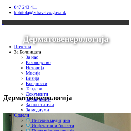
047 243 411
kbbitola@zdravstvo.gov.mk
Дерматовенерологија
Почетна
За Болницата
За нас
Раководство
Историја
Мисија
Визија
Вредности
Тендери
Документи
Дерматовенерологија
За пациенти
За посетители
За медиуми
Оддели
Интерна медицина
Инфективни болести
Пнеумофтизиологија