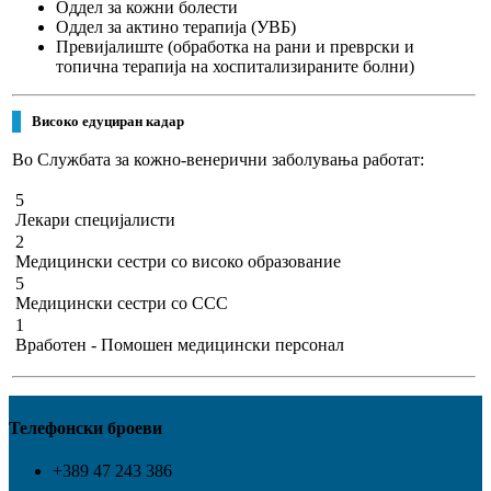
Оддел за кожни болести
Оддел за актино терапија
(УВБ)
Превијалиште
(обработка на рани и преврски и
топична терапија на хоспитализираните болни)
Високо едуциран кадар
Во Службата за кожно-венерични заболувања работат:
5
Лекари специјалисти
2
Медицински сестри со високо образование
5
Медицински сестри со ССС
1
Вработен - Помошен медицински персонал
Телефонски броеви
+389 47 243 386