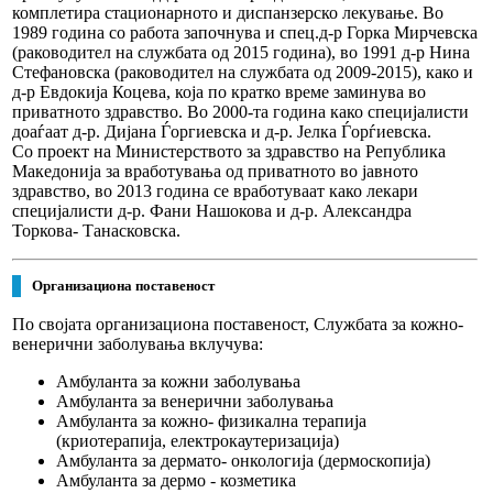
комплетира стационарното и диспанзерско лекување. Во
1989 година со работа започнува и спец.д-р Горка Мирчевска
(раководител на службата од 2015 година), во 1991 д-р Нина
Стефановска (раководител на службата од 2009-2015), како и
д-р Евдокија Коцева, која по кратко време заминува во
приватното здравство. Во 2000-та година како специјалисти
доаѓаат д-р. Дијана Ѓоргиевска и д-р. Јелка Ѓорѓиевска.
Со проект на Министерството за здравство на Република
Македонија за вработувања од приватното во јавното
здравство, во 2013 година се вработуваат како лекари
специјалисти д-р. Фани Нашокова и д-р. Александра
Торкова- Танасковска.
Организациона поставеност
По својата организациона поставеност,
Службата за кожно-
венерични заболувања вклучува:
Амбуланта за кожни заболувања
Амбуланта за венерични заболувања
Амбуланта за кожно- физикална терапија
(криотерапија, електрокаутеризација)
Амбуланта за дермато- онкологија
(дермоскопија)
Амбуланта за дермо - козметика