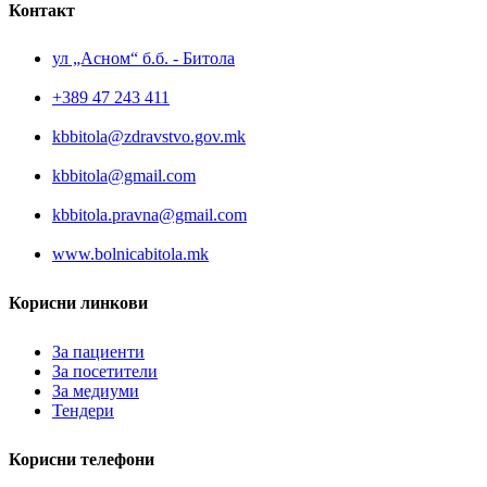
Контакт
ул „Асном“ б.б. - Битола
+389 47 243 411
kbbitola@zdravstvo.gov.mk
kbbitola@gmail.com
kbbitola.pravna@gmail.com
www.bolnicabitola.mk
Корисни линкови
За пациенти
За посетители
За медиуми
Тендери
Корисни телефони