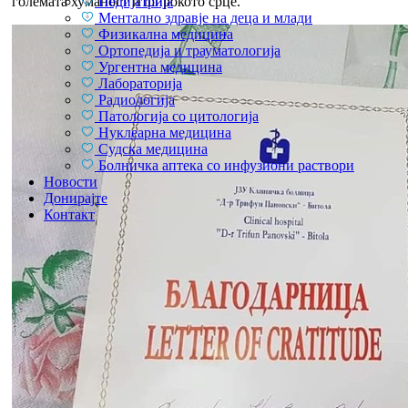
Педијатрија
големата хуманост и широкото срце.
Ментално здравје на деца и млади
Физикална медицина
Ортопедија и трауматологија
Ургентна медицина
Лабораторија
Радиологија
Патологија со цитологија
Нуклеарна медицина
Судска медицина
Болничка аптека со инфузиони раствори
Новости
Донирајте
Контакт