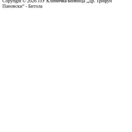
Copyright ©
2026 ЈЗУ Клиничка Болница „Др. Трифун
Пановски“ - Битола