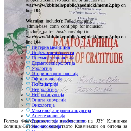
/var/www/kbbitola/public/zaednicki/menu2.php
on
line
104
Warning
: include(): Failed opening
'admin/base_conn_conf.php' for inclusion
(include_path='.:/usr/share/php') in
/var/www/kbbitola/public/zaednicki/menu2.php
on
line
104
Интерна медицина
Инфективни болести
Пнеумофтизиологија
Дерматовенерологија
Урологија
Оториноларингологија
Офталмологија
Психијатрија
Неврологија
Неврохирургија
Општа хирургија
Онкологија
Максилофацијална хирургија
Анестезиологија
Гинекологија и акушерство
Голема благодарност од вработените на ЈЗУ Клиничка
Неонатологија
болница Битола до семејството Ковачевски од битола за