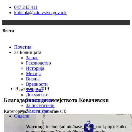
047 243 411
kbbitola@zdravstvo.gov.mk
Вести
Почетна
За Болницата
За нас
Раководство
Историја
Мисија
Визија
Вредности
9 декември 2019
Тендери
Документи
Благодарност до семејството Ковачевски
За пациенти
За посетители
За медиуми
Категорија: Вести
Допаѓања:
0
Оддели
Warning
: include(admin/base_conn_conf.php): Failed
to open stream: No such file or directory in